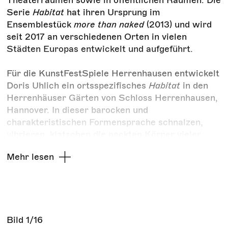
Serie
Habitat
hat ihren Ursprung im
Ensemblestück
more than naked
(2013) und wird
seit 2017 an verschiedenen Orten in vielen
Städten Europas entwickelt und aufgeführt.
Für die KunstFestSpiele Herrenhausen entwickelt
Doris Uhlich ein ortsspezifisches
Habitat
in den
Herrenhäuser Gärten von Schloss Herrenhausen,
Hannover. In dieser barocken und
charakteristischen Formensprache schnalzen,
vibrieren, klatschen die nackten Körper vieler
Menschen zu elektronischen Sounds und
Mehr lesen
abstrakten Techno-Tracks aufeinander. Die
Barockzeit trifft auf die Gegenwart und
gegenwärtige körperliche Visionen und
Sehnsüchte. Tanzende Körper lassen ihr Fett
tanzen und feiern körperliche Vielfalt und
individuelle Schönheit. Die Körper suchen nach
Bild
1/16