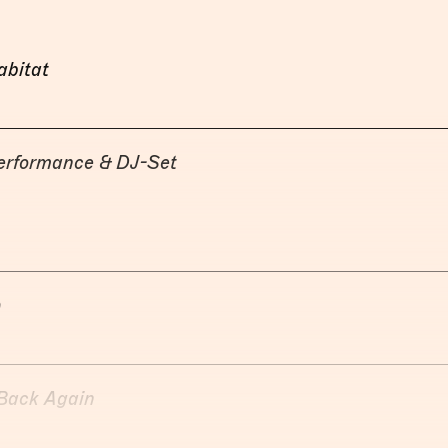
bitat
erformance & DJ-Set
h
Back Again